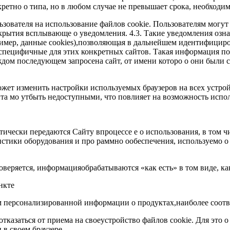
нкретно о типа, но в любом случае не превышает срока, необход
ьзователя на использование файлов cookie. Пользователям могу
крытия всплывающе о уведомления. 4.3. Такие уведомления озна
имер, данные cookies),позволяющая в дальнейшем идентифициров
специфичные для этих конкретных сайтов. Такая информация пос
ждом последующем запросена сайт, от имени которо о они были с
ожет изменить настройки используемых браузеров на всех устро
йта мо утбыть недоступными, что повлияет на возможность испо
тически передаются Сайту впроцессе е о использования, в том ч
ристики оборудования и про раммно ообеспечения, используемо
оверяется, информацияобрабатываются «как есть» в том виде, ка
нкте
там персонализированной информации о продуктах,наиболее соо
тказаться от приема на своеустройство файлов cookie. Для это 
в своем браузере.