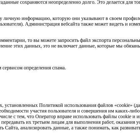
таданные сохраняются неопределенно долго. Это делается для т
ту личную информацию, которую они указывают в своем профиле.
ьзователя). Администрация вебсайта также может видеть и изм
омментарии, то вы можете запросить файл экспорта персональны
ение этих данных, это не включает данные, которые мы обязаны
 сервисом определения спама.
нных, установленных Политикой использования файлов «cookie» (
еобходимости участия пользователя и совершения им каких-либо д
 числе с тем, что Оператор вправе использовать файлы cookie и 
передавать их третьим лицам для выполнения работ, оказания 
ть Сайта, анализировать данные, а также понимать, как развиват