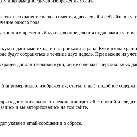
эту информацию скачав изображения с сайта.
ючить сохранение вашего имени, адреса email и вебсайта в куки
чение одного года.
 мы установим временный куки для определения поддержки куки 
 куки с данными входа и настройками экрана. Куки входа хранят
е будут сохраняться в течение двух недель. При выходе из учет
сохранен дополнительный куки, он не содержит персональных да
(например видео, изображения, статьи и др.), подобное содержим
внедрять дополнительное отслеживание третьей стороной и след
запись и вы авторизовались на том сайте.
дет указан в email-сообщении о сбросе.