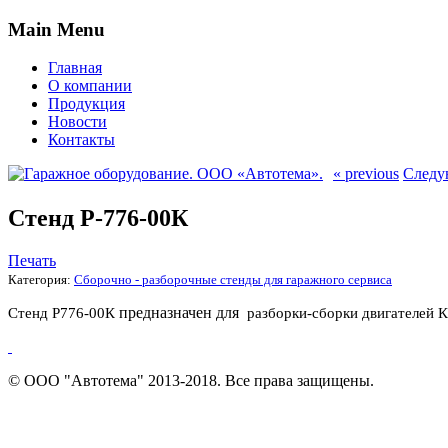
Main Menu
Главная
О компании
Продукция
Новости
Контакты
« previous
Следу
Стенд Р-776-00К
Печать
Категория:
Сборочно - разборочные стенды для гаражного сервиса
предназначен для
Стенд Р776-00К
разборки-сборки двигателе
© ООО "Автотема" 2013-2018. Все права защищены.